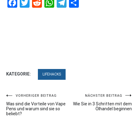
Facebook
Twitter
Reddit
WhatsApp
Telegram
Teilen
KATEGORIE:
LIFEHACKS
Beitragsnavigation
VORHERIGER BEITRAG
NÄCHSTER BEITRAG
Was sind die Vorteile von Vape
Wie Sie in 3 Schritten mit dem
Pens und warum sind sie so
Ölhandel beginnen
beliebt?