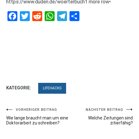
https://www.duden.de/woerterbuch1 more row•
Facebook
Twitter
Reddit
WhatsApp
Telegram
Teilen
KATEGORIE:
LIFEHACKS
Beitragsnavigation
VORHERIGER BEITRAG
NÄCHSTER BEITRAG
Wie lange braucht man um eine
Welche Zeitungen sind
Doktorarbeit zu schreiben?
zitierfähig?