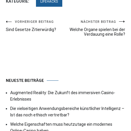
KATEGORIE:
LIFEHACKS
Beitragsnavigation
VORHERIGER BEITRAG
NÄCHSTER BEITRAG
Sind Gesetze Zitierwürdig?
Welche Organe spielen bei der
Verdauung eine Rolle?
NEUESTE BEITRÄGE
Augmented Reality: Die Zukunft des immersiven Casino-
Erlebnisses
Die vielseitigen Anwendungsbereiche künstlicher Intelligenz –
Ist das noch ethisch vertretbar?
Welche Eigenschaften muss heutzutage ein modernes
Online-Casino haben