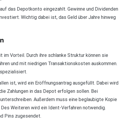
 auf das Depotkonto eingezahlt. Gewinne und Dividenden
nvestiert. Wichtig dabei ist, das Geld über Jahre hinweg
en
 im Vorteil. Durch ihre schlanke Struktur können sie
hren und mit niedrigen Transaktionskosten auskommen.
spezialisiert.
len ist, wird ein Eröffnungsantrag ausgefüllt. Dabei wird
e Zahlungen in das Depot erfolgen sollen. Bei
 unterschreiben. Außerdem muss eine beglaubigte Kopie
 Des Weiteren wird ein Ident-Verfahren notwendig.
nd Pins zugesendet.