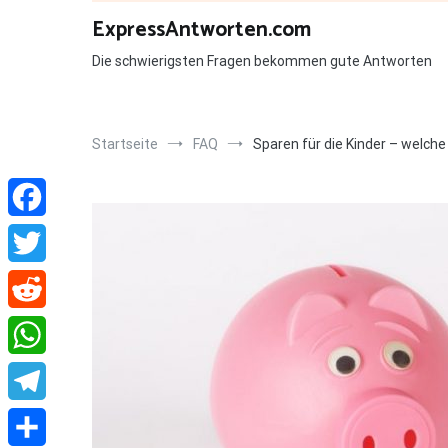
Zum
ExpressAntworten.com
Inhalt
springen
Die schwierigsten Fragen bekommen gute Antworten
Startseite
FAQ
Sparen für die Kinder – welche
Facebook
Twitter
Reddit
WhatsApp
Telegram