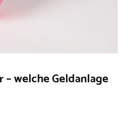
er – welche Geldanlage