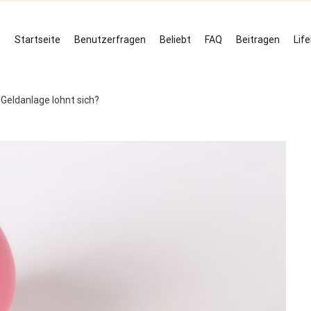
Startseite
Benutzerfragen
Beliebt
FAQ
Beitragen
Lif
 Geldanlage lohnt sich?