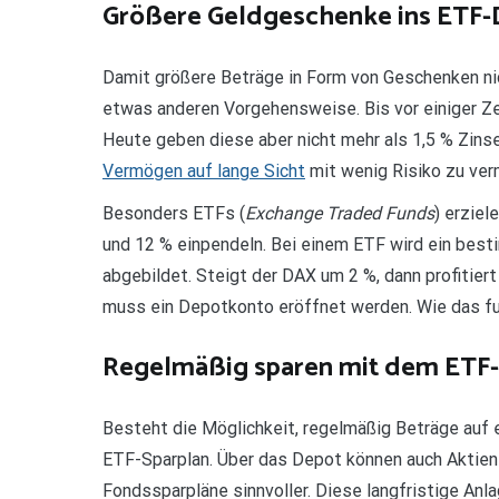
Größere Geldgeschenke ins ETF-
Damit größere Beträge in Form von Geschenken nic
etwas anderen Vorgehensweise. Bis vor einiger Ze
Heute geben diese aber nicht mehr als 1,5 % Zinse
Vermögen auf lange Sicht
mit wenig Risiko zu ver
Besonders ETFs (
Exchange Traded Funds
) erziel
und 12 % einpendeln. Bei einem ETF wird ein bes
abgebildet. Steigt der DAX um 2 %, dann profitier
muss ein Depotkonto eröffnet werden. Wie das funk
Regelmäßig sparen mit dem ETF-
Besteht die Möglichkeit, regelmäßig Beträge auf 
ETF-Sparplan. Über das Depot können auch Aktien 
Fondssparpläne sinnvoller. Diese langfristige Anla