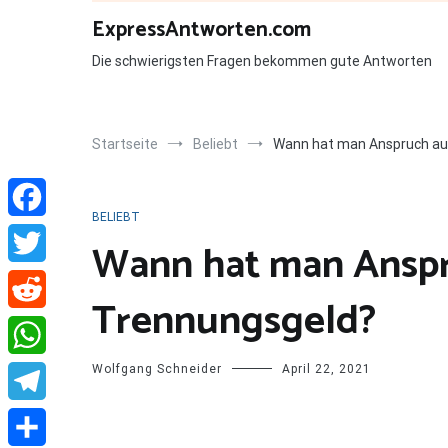
Zum
ExpressAntworten.com
Inhalt
springen
Die schwierigsten Fragen bekommen gute Antworten
Startseite
Beliebt
Wann hat man Anspruch au
BELIEBT
Facebook
Wann hat man Ansp
Twitter
Trennungsgeld?
Reddit
Wolfgang Schneider
April 22, 2021
WhatsApp
Telegram