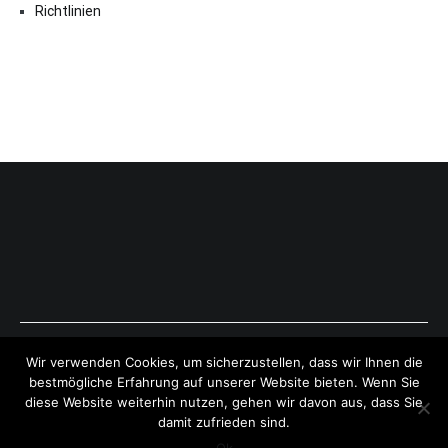
Richtlinien
Copyright © 2026
ExpressAntworten.com
. All rights reserved.
Wir verwenden Cookies, um sicherzustellen, dass wir Ihnen die
Theme:
Cenote
by ThemeGrill. Powered by
WordPress
.
bestmögliche Erfahrung auf unserer Website bieten. Wenn Sie
diese Website weiterhin nutzen, gehen wir davon aus, dass Sie
damit zufrieden sind.