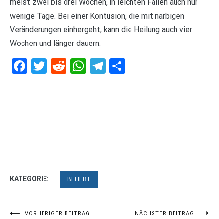
meist zwei bis drei Wochen, in leichten Fällen auch nur
wenige Tage. Bei einer Kontusion, die mit narbigen
Veränderungen einhergeht, kann die Heilung auch vier
Wochen und länger dauern.
Facebook
Twitter
Reddit
WhatsApp
Telegram
Teilen
KATEGORIE:
BELIEBT
Beitragsnavigation
VORHERIGER BEITRAG
NÄCHSTER BEITRAG