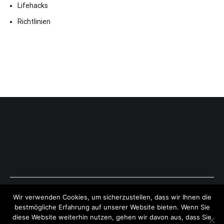
Lifehacks
Richtlinien
Copyright © 2026
ExpressAntworten.com
. All rights reserved.
Wir verwenden Cookies, um sicherzustellen, dass wir Ihnen die
Theme:
Cenote
by ThemeGrill. Powered by
WordPress
.
bestmögliche Erfahrung auf unserer Website bieten. Wenn Sie
diese Website weiterhin nutzen, gehen wir davon aus, dass Sie