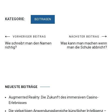
KATEGORIE:
BEITRAGEN
Beitragsnavigation
VORHERIGER BEITRAG
NÄCHSTER BEITRAG
Wie schreibt man den Namen
Was kann man machen wenn
richtig?
man die Schule abbricht?
NEUESTE BEITRÄGE
Augmented Reality: Die Zukunft des immersiven Casino-
Erlebnisses
Die vielseitigen Anwendungsbereiche künstlicher Intelligenz –