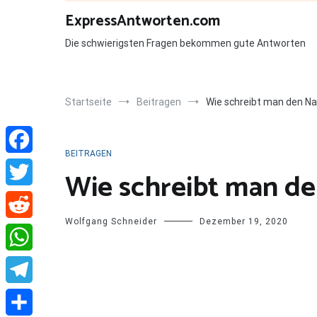
Zum
ExpressAntworten.com
Inhalt
springen
Die schwierigsten Fragen bekommen gute Antworten
Startseite
Beitragen
Wie schreibt man den Na
BEITRAGEN
Facebook
Wie schreibt man de
Twitter
Wolfgang Schneider
Dezember 19, 2020
Reddit
WhatsApp
Telegram