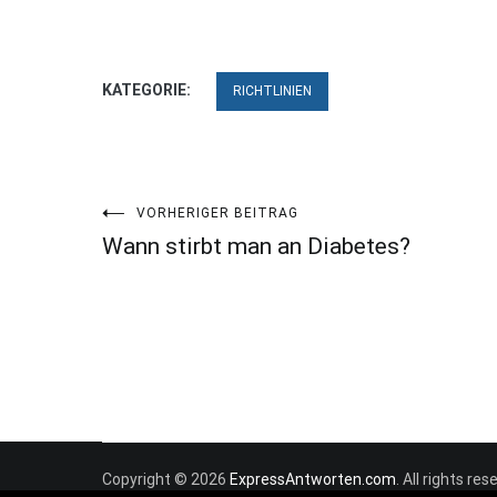
KATEGORIE:
RICHTLINIEN
Beitragsnavigation
VORHERIGER BEITRAG
Wann stirbt man an Diabetes?
Copyright © 2026
ExpressAntworten.com
. All rights r