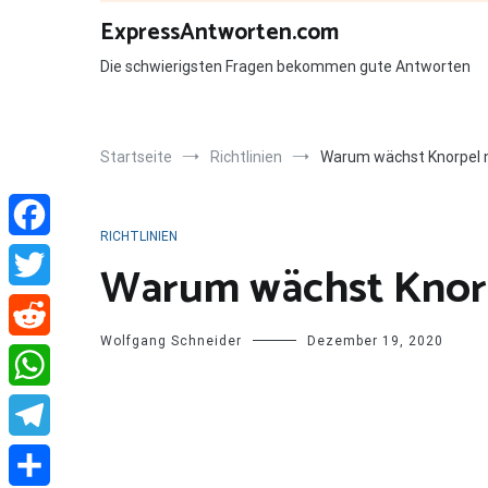
Zum
ExpressAntworten.com
Inhalt
springen
Die schwierigsten Fragen bekommen gute Antworten
Startseite
Richtlinien
Warum wächst Knorpel n
RICHTLINIEN
Facebook
Warum wächst Knorp
Twitter
Wolfgang Schneider
Dezember 19, 2020
Reddit
WhatsApp
Telegram