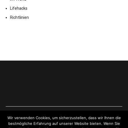
Lifehacks
Richtlinien
Copyright © 2026
ExpressAntworten.com
. All rights reserved.
Wir verwenden Cookies, um sicherzustellen, dass wir Ihnen die
Theme:
Cenote
by ThemeGrill. Powered by
WordPress
.
bestmögliche Erfahrung auf unserer Website bieten. Wenn Sie