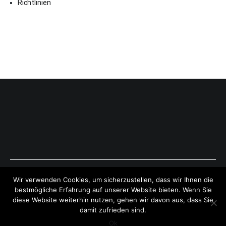
Richtlinien
Copyright © 2026
ExpressAntworten.com
. All rights reserved.
Wir verwenden Cookies, um sicherzustellen, dass wir Ihnen die
Theme:
Cenote
by ThemeGrill. Powered by
WordPress
.
bestmögliche Erfahrung auf unserer Website bieten. Wenn Sie
diese Website weiterhin nutzen, gehen wir davon aus, dass Sie
damit zufrieden sind.
Ok