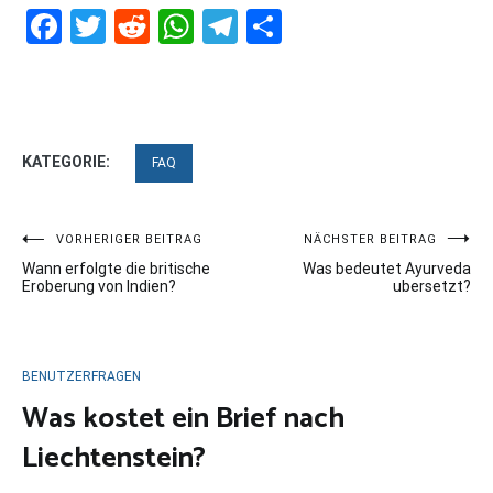
Facebook
Twitter
Reddit
WhatsApp
Telegram
Teilen
KATEGORIE:
FAQ
Beitragsnavigation
VORHERIGER BEITRAG
NÄCHSTER BEITRAG
Wann erfolgte die britische
Was bedeutet Ayurveda
Eroberung von Indien?
ubersetzt?
BENUTZERFRAGEN
Was kostet ein Brief nach
Liechtenstein?