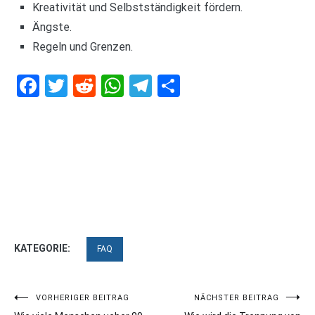
Kreativität und Selbstständigkeit fördern.
Ängste.
Regeln und Grenzen.
Facebook
Twitter
Reddit
WhatsApp
Telegram
Teilen
KATEGORIE:
FAQ
Beitragsnavigation
VORHERIGER BEITRAG
NÄCHSTER BEITRAG