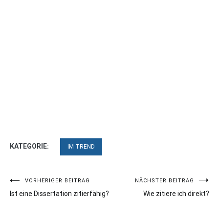
KATEGORIE:
IM TREND
Beitragsnavigation
VORHERIGER BEITRAG
NÄCHSTER BEITRAG
Ist eine Dissertation zitierfähig?
Wie zitiere ich direkt?