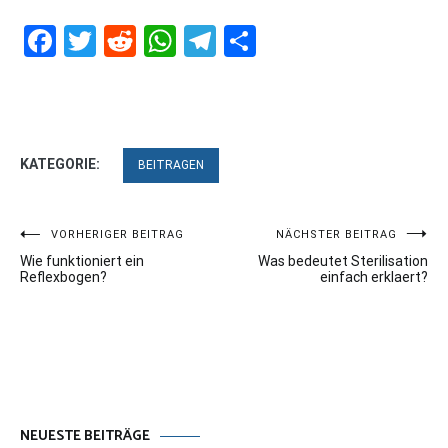
Facebook
Twitter
Reddit
WhatsApp
Telegram
Teilen
KATEGORIE:
BEITRAGEN
Beitragsnavigation
VORHERIGER BEITRAG
NÄCHSTER BEITRAG
Wie funktioniert ein
Was bedeutet Sterilisation
Reflexbogen?
einfach erklaert?
NEUESTE BEITRÄGE