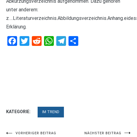
Abkürzungsverzeichnis aufgenommen. Dazu gehören
unter anderem:
z….Literaturverzeichnis.Abbildungsverzeichnis.Anhang.eides
Erklärung.
Facebook
Twitter
Reddit
WhatsApp
Telegram
Teilen
KATEGORIE:
IM TREND
Beitragsnavigation
VORHERIGER BEITRAG
NÄCHSTER BEITRAG