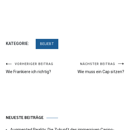
KATEGORIE:
BELIEBT
Beitragsnavigation
VORHERIGER BEITRAG
NÄCHSTER BEITRAG
Wie Frankiere ich richtig?
Wie muss ein Cap sitzen?
NEUESTE BEITRÄGE
Augmented Reality: Die Zukunft des immersiven Casino-