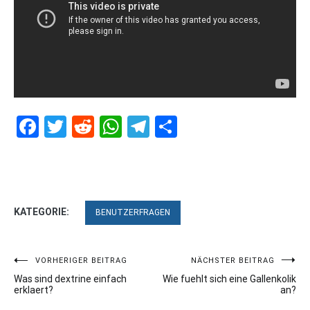
Facebook
Twitter
Reddit
WhatsApp
Telegram
Teilen
KATEGORIE:
BENUTZERFRAGEN
Beitragsnavigation
VORHERIGER BEITRAG
NÄCHSTER BEITRAG
Was sind dextrine einfach
Wie fuehlt sich eine Gallenkolik
erklaert?
an?