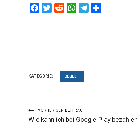
Facebook
Twitter
Reddit
WhatsApp
Telegram
Teilen
KATEGORIE:
BELIEBT
Beitragsnavigation
VORHERIGER BEITRAG
Wie kann ich bei Google Play bezahlen