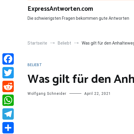
Zum
ExpressAntworten.com
Inhalt
springen
Die schwierigsten Fragen bekommen gute Antworten
Startseite
Beliebt
Was gilt für den Anhaltewe
BELIEBT
Facebook
Was gilt für den An
Twitter
Wolfgang Schneider
April 22, 2021
Reddit
WhatsApp
Telegram