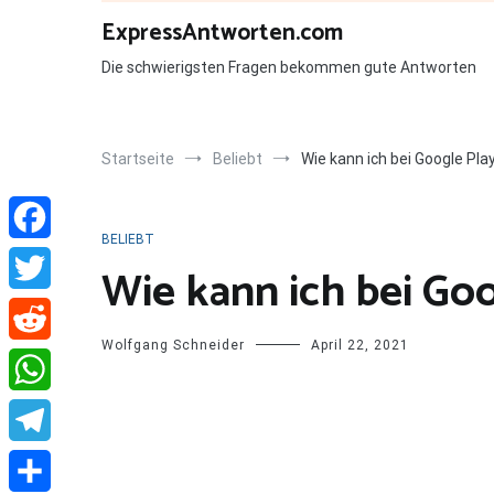
Zum
ExpressAntworten.com
Inhalt
springen
Die schwierigsten Fragen bekommen gute Antworten
Startseite
Beliebt
Wie kann ich bei Google Pla
BELIEBT
Facebook
Wie kann ich bei Go
Twitter
Wolfgang Schneider
April 22, 2021
Reddit
WhatsApp
Telegram