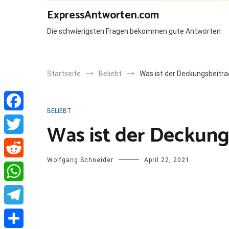
Zum
ExpressAntworten.com
Inhalt
springen
Die schwierigsten Fragen bekommen gute Antworten
Startseite
Beliebt
Was ist der Deckungsbeitra
BELIEBT
Facebook
Was ist der Deckung
Twitter
Wolfgang Schneider
April 22, 2021
Reddit
WhatsApp
Telegram