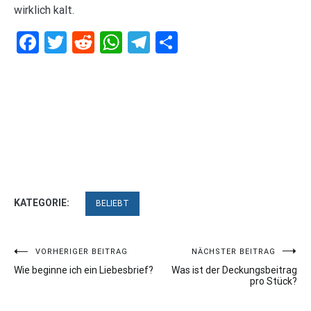
wirklich kalt.
Facebook
Twitter
Reddit
WhatsApp
Telegram
Teilen
KATEGORIE:
BELIEBT
Beitragsnavigation
VORHERIGER BEITRAG
NÄCHSTER BEITRAG
Wie beginne ich ein Liebesbrief?
Was ist der Deckungsbeitrag
pro Stück?