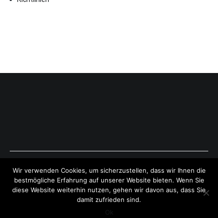
Copyright © 2026
ExpressAntworten.com
. All rights reserved.
Wir verwenden Cookies, um sicherzustellen, dass wir Ihnen die
Theme:
Cenote
by ThemeGrill. Powered by
WordPress
.
bestmögliche Erfahrung auf unserer Website bieten. Wenn Sie
diese Website weiterhin nutzen, gehen wir davon aus, dass Sie
damit zufrieden sind.
Ok