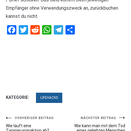
Empfänger ohne Verwendungszweck an, zurückbuchen
kannst du nicht.
Facebook
Twitter
Reddit
WhatsApp
Telegram
Teilen
KATEGORIE:
LIFEHACKS
Beitragsnavigation
VORHERIGER BEITRAG
NÄCHSTER BEITRAG
Wie läuft eine
Wie kann man mit dem Tod
Typisierungsaktion ab?
eines geliebten Menschen