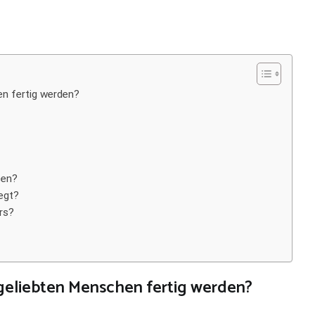
n fertig werden?
sen?
egt?
rs?
geliebten Menschen fertig werden?