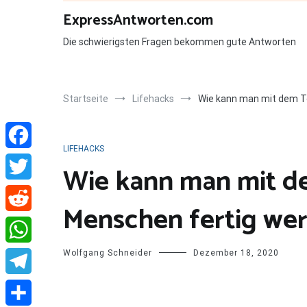
Zum
ExpressAntworten.com
Inhalt
springen
Die schwierigsten Fragen bekommen gute Antworten
Startseite
Lifehacks
Wie kann man mit dem To
LIFEHACKS
Facebook
Wie kann man mit de
Twitter
Menschen fertig we
Reddit
Wolfgang Schneider
Dezember 18, 2020
WhatsApp
Telegram