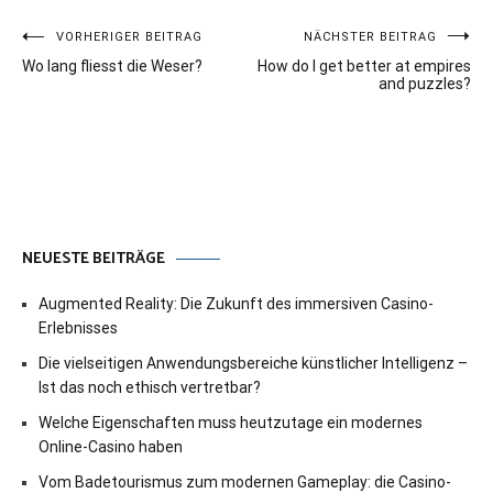
Beitragsnavigation
VORHERIGER BEITRAG
NÄCHSTER BEITRAG
Wo lang fliesst die Weser?
How do I get better at empires
and puzzles?
NEUESTE BEITRÄGE
Augmented Reality: Die Zukunft des immersiven Casino-
Erlebnisses
Die vielseitigen Anwendungsbereiche künstlicher Intelligenz –
Ist das noch ethisch vertretbar?
Welche Eigenschaften muss heutzutage ein modernes
Online-Casino haben
Vom Badetourismus zum modernen Gameplay: die Casino-