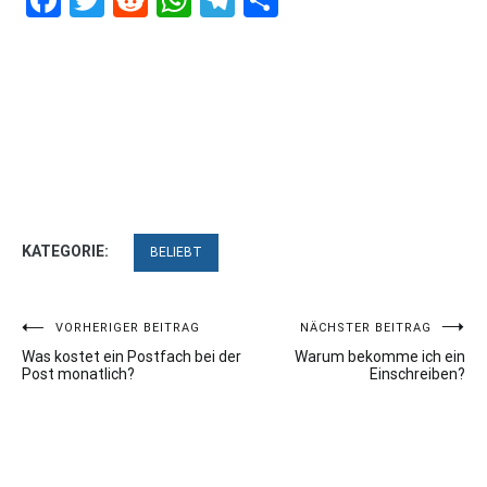
Facebook
Twitter
Reddit
WhatsApp
Telegram
Teilen
KATEGORIE:
BELIEBT
Beitragsnavigation
VORHERIGER BEITRAG
NÄCHSTER BEITRAG
Was kostet ein Postfach bei der
Warum bekomme ich ein
Post monatlich?
Einschreiben?