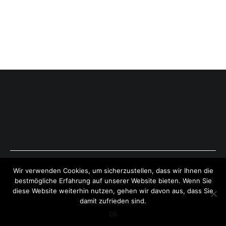
Copyright © 2026
ExpressAntworten.com
. All rights reserved.
Wir verwenden Cookies, um sicherzustellen, dass wir Ihnen die
Theme:
Cenote
by ThemeGrill. Powered by
WordPress
.
bestmögliche Erfahrung auf unserer Website bieten. Wenn Sie
diese Website weiterhin nutzen, gehen wir davon aus, dass Sie
damit zufrieden sind.
Ok