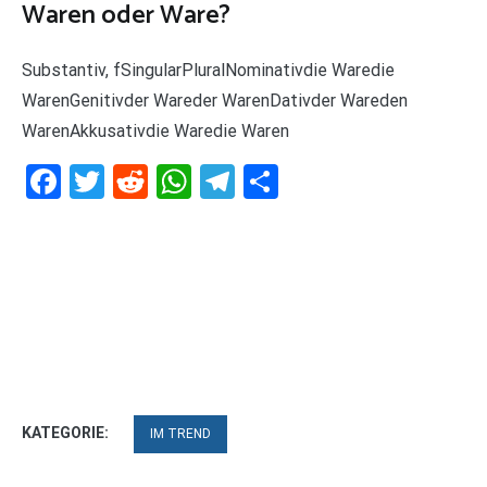
Waren oder Ware?
Substantiv, fSingularPluralNominativdie Waredie
WarenGenitivder Wareder WarenDativder Wareden
WarenAkkusativdie Waredie Waren
Facebook
Twitter
Reddit
WhatsApp
Telegram
Teilen
KATEGORIE:
IM TREND