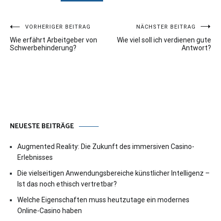
Beitragsnavigation
VORHERIGER BEITRAG
NÄCHSTER BEITRAG
Wie erfährt Arbeitgeber von
Wie viel soll ich verdienen gute
Schwerbehinderung?
Antwort?
NEUESTE BEITRÄGE
Augmented Reality: Die Zukunft des immersiven Casino-
Erlebnisses
Die vielseitigen Anwendungsbereiche künstlicher Intelligenz –
Ist das noch ethisch vertretbar?
Welche Eigenschaften muss heutzutage ein modernes
Online-Casino haben