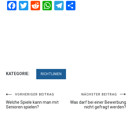
Facebook
Twitter
Reddit
WhatsApp
Telegram
Teilen
KATEGORIE:
RICHTLINIEN
Beitragsnavigation
VORHERIGER BEITRAG
NÄCHSTER BEITRAG
Welche Spiele kann man mit
Was darf bei einer Bewerbung
Senioren spielen?
nicht gefragt werden?