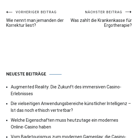
Beitragsnavigation
VORHERIGER BEITRAG
NÄCHSTER BEITRAG
Wie nennt man jemanden der
Was zahlt die Krankenkasse für
Korrektur liest?
Ergotherapie?
NEUESTE BEITRÄGE
Augmented Reality: Die Zukunft des immersiven Casino-
Erlebnisses
Die vielseitigen Anwendungsbereiche künstlicher Intelligenz –
Ist das noch ethisch vertretbar?
Welche Eigenschaften muss heutzutage ein modernes
Online-Casino haben
Vom Badetourismus zum modernen Gameplay: die Casino-