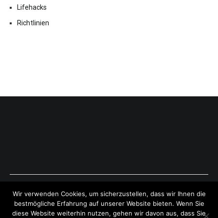
Lifehacks
Richtlinien
Copyright © 2026
ExpressAntworten.com
. All rights reserved.
Wir verwenden Cookies, um sicherzustellen, dass wir Ihnen die
Theme:
Cenote
by ThemeGrill. Powered by
WordPress
.
bestmögliche Erfahrung auf unserer Website bieten. Wenn Sie
diese Website weiterhin nutzen, gehen wir davon aus, dass Sie