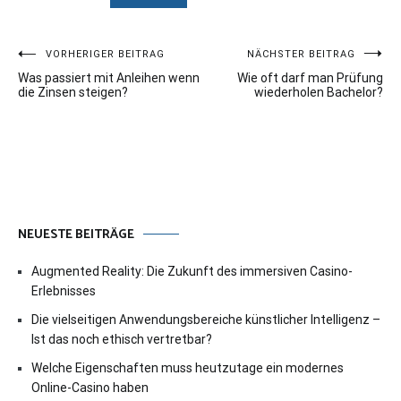
Beitragsnavigation
VORHERIGER BEITRAG
NÄCHSTER BEITRAG
Was passiert mit Anleihen wenn
Wie oft darf man Prüfung
die Zinsen steigen?
wiederholen Bachelor?
NEUESTE BEITRÄGE
Augmented Reality: Die Zukunft des immersiven Casino-
Erlebnisses
Die vielseitigen Anwendungsbereiche künstlicher Intelligenz –
Ist das noch ethisch vertretbar?
Welche Eigenschaften muss heutzutage ein modernes
Online-Casino haben