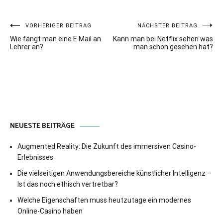
Beitragsnavigation
VORHERIGER BEITRAG
NÄCHSTER BEITRAG
Wie fängt man eine E Mail an
Kann man bei Netflix sehen was
Lehrer an?
man schon gesehen hat?
NEUESTE BEITRÄGE
Augmented Reality: Die Zukunft des immersiven Casino-
Erlebnisses
Die vielseitigen Anwendungsbereiche künstlicher Intelligenz –
Ist das noch ethisch vertretbar?
Welche Eigenschaften muss heutzutage ein modernes
Online-Casino haben