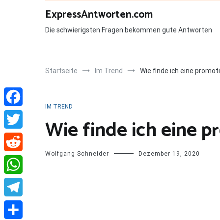
Zum
ExpressAntworten.com
Inhalt
springen
Die schwierigsten Fragen bekommen gute Antworten
Startseite
Im Trend
Wie finde ich eine promot
IM TREND
Facebook
Wie finde ich eine p
Twitter
Wolfgang Schneider
Dezember 19, 2020
Reddit
WhatsApp
Telegram