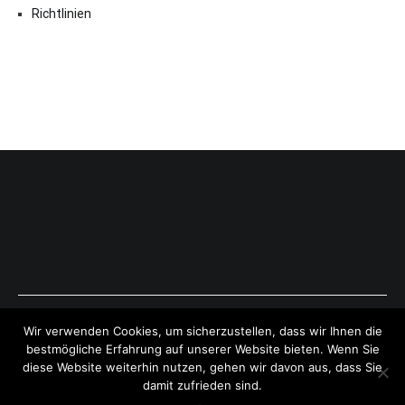
Richtlinien
Copyright © 2026
ExpressAntworten.com
. All rights reserved.
Wir verwenden Cookies, um sicherzustellen, dass wir Ihnen die
Theme:
Cenote
by ThemeGrill. Powered by
WordPress
.
bestmögliche Erfahrung auf unserer Website bieten. Wenn Sie
diese Website weiterhin nutzen, gehen wir davon aus, dass Sie
damit zufrieden sind.