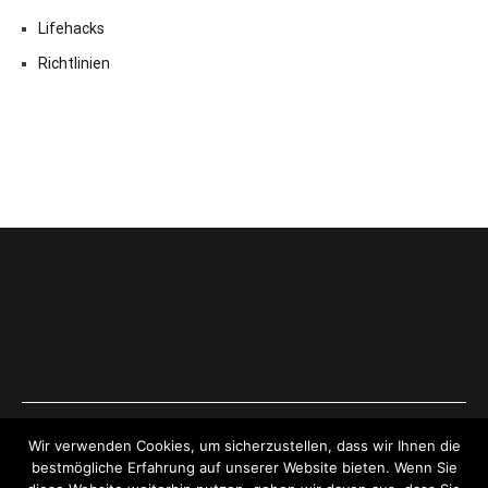
Lifehacks
Richtlinien
Copyright © 2026
ExpressAntworten.com
. All rights reserved.
Wir verwenden Cookies, um sicherzustellen, dass wir Ihnen die
Theme:
Cenote
by ThemeGrill. Powered by
WordPress
.
bestmögliche Erfahrung auf unserer Website bieten. Wenn Sie