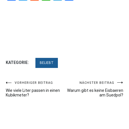
KATEGORIE:
BELIEBT
Beitragsnavigation
VORHERIGER BEITRAG
NÄCHSTER BEITRAG
Wie viele Liter passen in einen
Warum gibt es keine Eisbaeren
Kubikmeter?
am Suedpol?