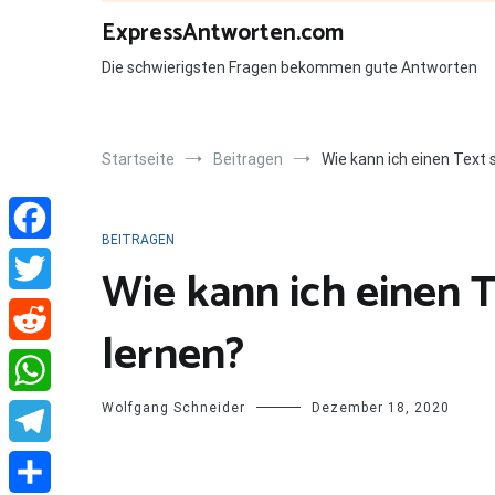
Zum
ExpressAntworten.com
Inhalt
springen
Die schwierigsten Fragen bekommen gute Antworten
Startseite
Beitragen
Wie kann ich einen Text 
BEITRAGEN
Facebook
Wie kann ich einen 
Twitter
lernen?
Reddit
Wolfgang Schneider
Dezember 18, 2020
WhatsApp
Telegram