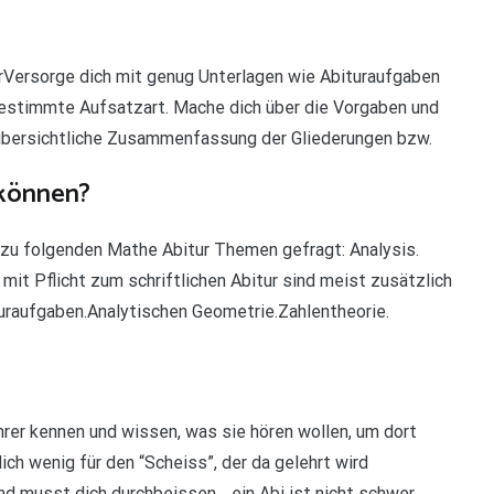
rVersorge dich mit genug Unterlagen wie Abituraufgaben
bestimmte Aufsatzart. Mache dich über die Vorgaben und
 übersichtliche Zusammenfassung der Gliederungen bzw.
 können?
zu folgenden Mathe Abitur Themen gefragt: Analysis.
mit Pflicht zum schriftlichen Abitur sind meist zusätzlich
raufgaben.Analytischen Geometrie.Zahlentheorie.
er kennen und wissen, was sie hören wollen, um dort
h wenig für den “Scheiss”, der da gelehrt wird
nd musst dich durchbeissen… ein Abi ist nicht schwer.