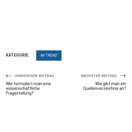
KATEGORIE:
IM TREND
Beitragsnavigation
VORHERIGER BEITRAG
NÄCHSTER BEITRAG
Wie formuliert man eine
Wie gibt man ein
wissenschaftliche
Quellenverzeichnis an?
Fragestellung?