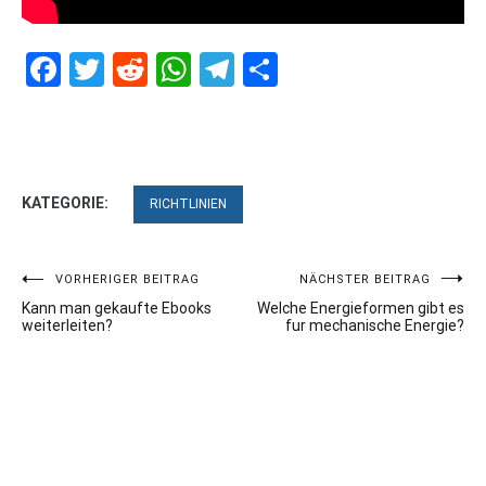
Facebook
Twitter
Reddit
WhatsApp
Telegram
Teilen
KATEGORIE:
RICHTLINIEN
Beitragsnavigation
VORHERIGER BEITRAG
NÄCHSTER BEITRAG
Kann man gekaufte Ebooks
Welche Energieformen gibt es
weiterleiten?
fur mechanische Energie?