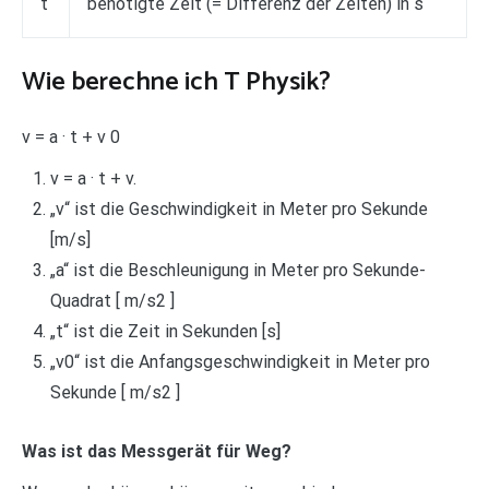
t
benötigte Zeit (= Differenz der Zeiten) in s
Wie berechne ich T Physik?
v = a · t + v 0
v = a · t + v.
„v“ ist die Geschwindigkeit in Meter pro Sekunde
[m/s]
„a“ ist die Beschleunigung in Meter pro Sekunde-
Quadrat [ m/s2 ]
„t“ ist die Zeit in Sekunden [s]
„v0“ ist die Anfangsgeschwindigkeit in Meter pro
Sekunde [ m/s2 ]
Was ist das Messgerät für Weg?