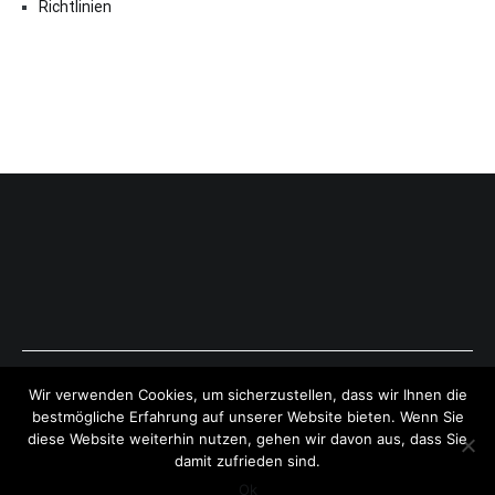
Richtlinien
Copyright © 2026
ExpressAntworten.com
. All rights reserved.
Wir verwenden Cookies, um sicherzustellen, dass wir Ihnen die
Theme:
Cenote
by ThemeGrill. Powered by
WordPress
.
bestmögliche Erfahrung auf unserer Website bieten. Wenn Sie
diese Website weiterhin nutzen, gehen wir davon aus, dass Sie
damit zufrieden sind.
Ok