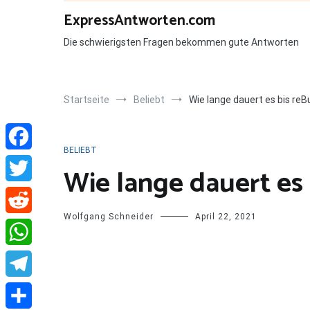
Zum
ExpressAntworten.com
Inhalt
springen
Die schwierigsten Fragen bekommen gute Antworten
Startseite
Beliebt
Wie lange dauert es bis re
BELIEBT
Facebook
Wie lange dauert es
Twitter
Wolfgang Schneider
April 22, 2021
Reddit
WhatsApp
Telegram