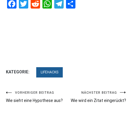
Facebook
Twitter
Reddit
WhatsApp
Telegram
Teilen
KATEGORIE:
LIFEHACKS
Beitragsnavigation
VORHERIGER BEITRAG
NÄCHSTER BEITRAG
Wie sieht eine Hypothese aus?
Wie wird ein Zitat eingerückt?