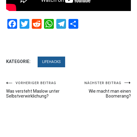
Facebook
Twitter
Reddit
WhatsApp
Telegram
Teilen
KATEGORIE:
LIFEHACKS
Beitragsnavigation
VORHERIGER BEITRAG
NÄCHSTER BEITRAG
Was versteht Maslow unter
Wie macht man einen
Selbstverwirklichung?
Boomerang?