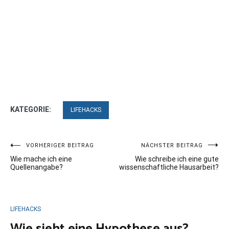
KATEGORIE:
LIFEHACKS
Beitragsnavigation
VORHERIGER BEITRAG
NÄCHSTER BEITRAG
Wie mache ich eine
Wie schreibe ich eine gute
Quellenangabe?
wissenschaftliche Hausarbeit?
LIFEHACKS
Wie sieht eine Hypothese aus?