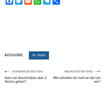
Facebook
Twitter
Reddit
WhatsApp
Telegram
Teilen
KATEGORIE:
IM TREND
Beitragsnavigation
VORHERIGER BEITRAG
NÄCHSTER BEITRAG
Kann ein Anschreiben über 2
Wie schreibe ich mich an der Uni
Seiten gehen?
ein?