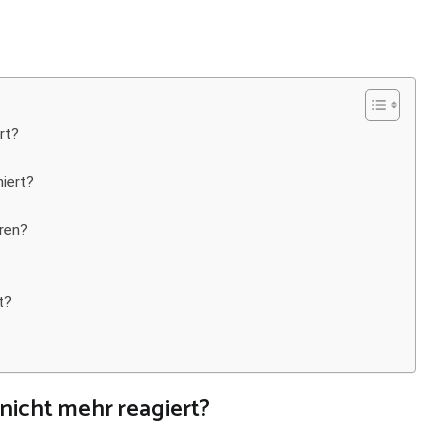
rt?
iert?
ren?
t?
icht mehr reagiert?