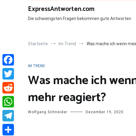
Zum
ExpressAntworten.com
Inhalt
springen
Die schwierigsten Fragen bekommen gute Antworten
Startseite
Im Trend
Was mache ich wenn mein
IM TREND
Facebook
Was mache ich wenn
Twitter
mehr reagiert?
Reddit
Wolfgang Schneider
Dezember 19, 2020
WhatsApp
Telegram